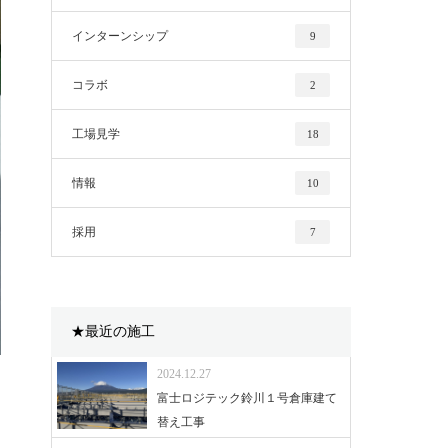
インターンシップ
9
コラボ
2
工場見学
18
情報
10
採用
7
★最近の施工
2024.12.27
富士ロジテック鈴川１号倉庫建て
替え工事