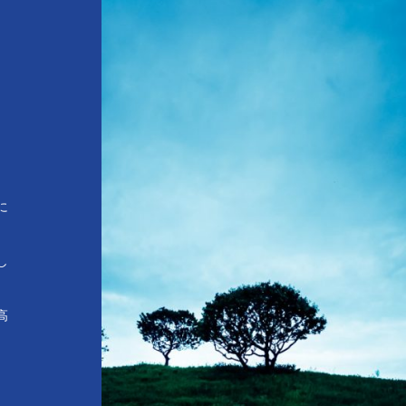
に
し
高