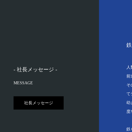
鉄
人
- 社長メッセージ -
前
MESSAGE
そ
て
幼
社長メッセージ
度
鉄