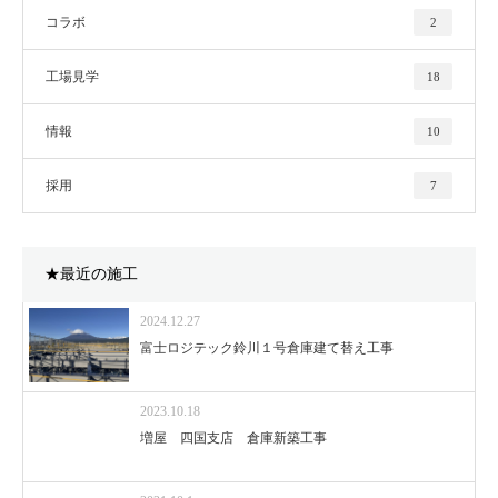
コラボ
2
工場見学
18
情報
10
採用
7
★最近の施工
2024.12.27
富士ロジテック鈴川１号倉庫建て替え工事
2023.10.18
増屋 四国支店 倉庫新築工事