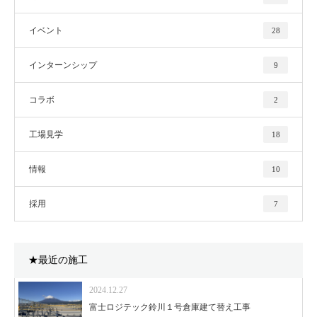
イベント
28
インターンシップ
9
コラボ
2
工場見学
18
情報
10
採用
7
★最近の施工
2024.12.27
富士ロジテック鈴川１号倉庫建て替え工事