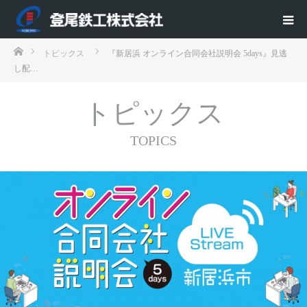
ホーム
トピックス
『新居浜 オンライン合同会社説明会 5days』見逃
し配…
トピックス
TOPICS