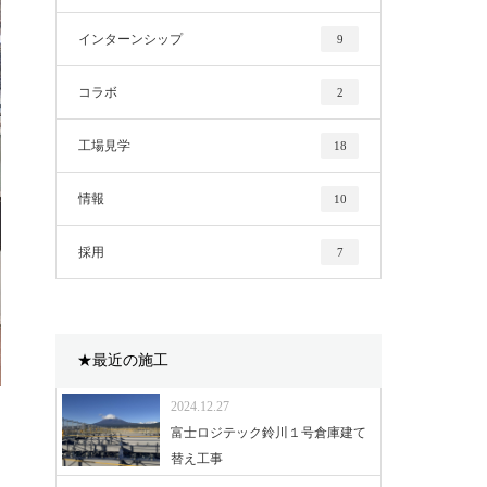
インターンシップ
9
コラボ
2
工場見学
18
情報
10
採用
7
★最近の施工
2024.12.27
富士ロジテック鈴川１号倉庫建て
替え工事