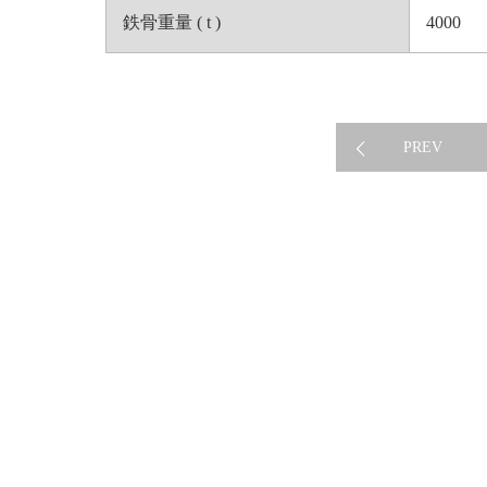
鉄骨重量 ( t )
4000
PREV
WORKS