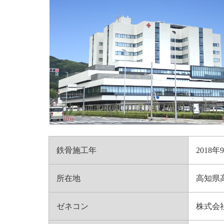
鉄骨施工年
2018年
所在地
高知県
ゼネコン
株式会