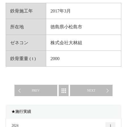
鉄骨施工年
2017年3月
所在地
徳島県小松島市
ゼネコン
株式会社大林組
鉄骨重量 ( t )
2000
WORKS
PREV
NEXT
★施行実績
2024
1